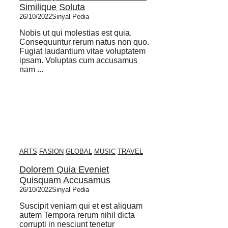
Similique Soluta
26/10/2022
Sinyal Pedia
Nobis ut qui molestias est quia.
Consequuntur rerum natus non quo.
Fugiat laudantium vitae voluptatem
ipsam. Voluptas cum accusamus
nam ...
ARTS
FASION
GLOBAL
MUSIC
TRAVEL
Dolorem Quia Eveniet
Quisquam Accusamus
26/10/2022
Sinyal Pedia
Suscipit veniam qui et est aliquam
autem Tempora rerum nihil dicta
corrupti in nesciunt tenetur