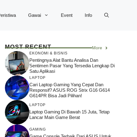
eristiwa
Gawai
Event
Info
MOST RECENT
More
EKONOMI & BISNIS
Pentingnya Alat Bantu Analisa Dan
Sentimen Pasar Yang Tersedia Lengkap Di
Satu Aplikasi
LAPTOP
Cari Laptop Gaming Yang Cepat Dan
Responsif? ASUS ROG Strix G16 G614
G614PR Bisa Jadi Pilihan!
LAPTOP
Laptop Gaming Di Bawah 15 Juta, Tetap
Lancar Main Game Berat
GAMING
Game Console Terbaik Dari ASUS Untuk