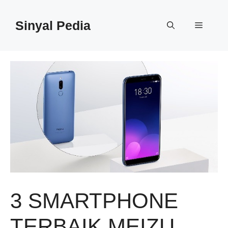
Langsung
ke
Sinyal Pedia
Menu
isi
3 SMARTPHONE
TERBAIK MEIZU