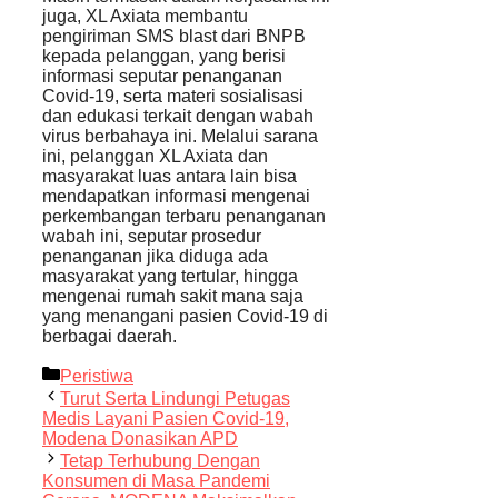
juga, XL Axiata membantu
pengiriman SMS blast dari BNPB
kepada pelanggan, yang berisi
informasi seputar penanganan
Covid-19, serta materi sosialisasi
dan edukasi terkait dengan wabah
virus berbahaya ini. Melalui sarana
ini, pelanggan XL Axiata dan
masyarakat luas antara lain bisa
mendapatkan informasi mengenai
perkembangan terbaru penanganan
wabah ini, seputar prosedur
penanganan jika diduga ada
masyarakat yang tertular, hingga
mengenai rumah sakit mana saja
yang menangani pasien Covid-19 di
berbagai daerah.
Kategori
Peristiwa
Turut Serta Lindungi Petugas
Medis Layani Pasien Covid-19,
Modena Donasikan APD
Tetap Terhubung Dengan
Konsumen di Masa Pandemi