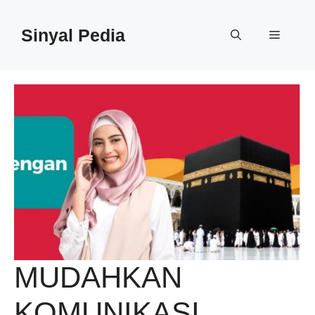
Langsung
ke
Sinyal Pedia
Menu
isi
MUDAHKAN
KOMUNIKASI