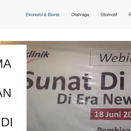
Ekonomi & Bisnis
Olahraga
Otomotif
P
MA
H
AN
DI