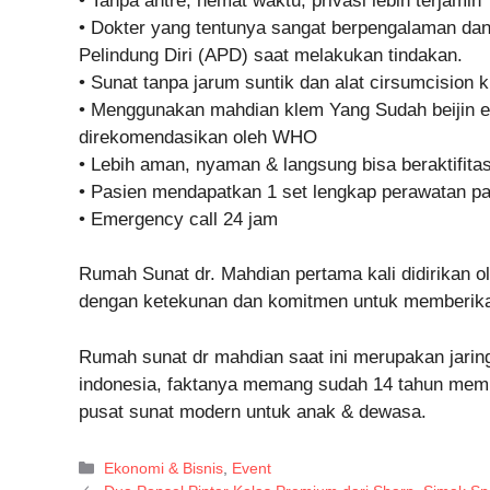
• Tanpa antre, hemat waktu, privasi lebih terjamin
• Dokter yang tentunya sangat berpengalaman dan t
Pelindung Diri (APD) saat melakukan tindakan.
• Sunat tanpa jarum suntik dan alat cirsumcision ki
• Menggunakan mahdian klem Yang Sudah beijin e
direkomendasikan oleh WHO
• Lebih aman, nyaman & langsung bisa beraktifita
• Pasien mendapatkan 1 set lengkap perawatan p
• Emergency call 24 jam
Rumah Sunat dr. Mahdian pertama kali didirikan o
dengan ketekunan dan komitmen untuk memberika
Rumah sunat dr mahdian saat ini merupakan jaring
indonesia, faktanya memang sudah 14 tahun mem
pusat sunat modern untuk anak & dewasa.
Kategori
Ekonomi & Bisnis
,
Event