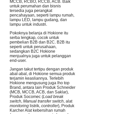
MCCB, RCBO, RCCB, ACB. Baik
untuk perumahan dan bisnis
tersedia juga perangkat
pencahayaan, seperti lampu rumah,
lampu LED, lampu gudang, dan
lampu untuk industri.
Pokoknya belanja di Hokione itu
serba lengkap, cocok untuk
pembelian B2B dan B2C. B2B itu
seperti untuk perusahaan,
sedangkan B2C Hokione
menjualnya juga untuk pelanggan
end-user.
Jangan takut tertipu dengan produk
abal-abal, di Hokione semua produk
terjamin keasliannya. Terlebih
Hokione mengusung juga lho top
Brand, antara lain Produk Schneider
(MCB, MCCB, ACB, dan Saklar),
Produk Socomec (
Load break
switch
,
Manual transfer switch
, alat
monitoring
listrik,
controller
), Produk
Karcher Alat kebersihan rumah