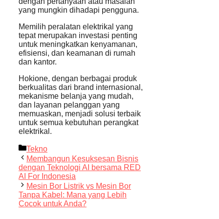
dengan pertanyaan atau masalah
yang mungkin dihadapi pengguna.
Memilih peralatan elektrikal yang
tepat merupakan investasi penting
untuk meningkatkan kenyamanan,
efisiensi, dan keamanan di rumah
dan kantor.
Hokione, dengan berbagai produk
berkualitas dari brand internasional,
mekanisme belanja yang mudah,
dan layanan pelanggan yang
memuaskan, menjadi solusi terbaik
untuk semua kebutuhan perangkat
elektrikal.
Kategori
Tekno
Membangun Kesuksesan Bisnis
dengan Teknologi AI bersama RED
AI For Indonesia
Mesin Bor Listrik vs Mesin Bor
Tanpa Kabel: Mana yang Lebih
Cocok untuk Anda?