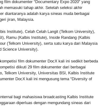
ang film dokumenter “Documentary Expo 2020” yang
dah memasuki tahap akhir. Setelah seleksi akhir
nter diantaranya adalah karya sineas muda berbagai
eri jiran, Malaysia.
is Institute), Celah Celah Langit (Telkom University),
SI), Ramu (Kalbis Institute), Inside Randang (Kalbis
iour (Telkom University), serta satu karya dari Malaysia
d Science University).
mpetisi film dokumenter DocX kali ini sedikit berbeda
petisi diikuti 29 film dokumenter dari berbagai
, Telkom University, Universitas BSI, Kalbis Institute
umenter DocX kali ini mengusung tema “Diversity of
nternal bagi mahasiswa broadcasting Kalbis Institute
enggaraan diperluas dengan mengundang sineas dari