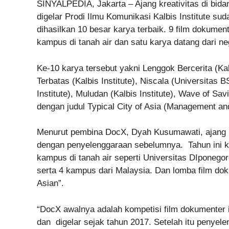
SINYALPEDIA, Jakarta – Ajang kreativitas di bid
digelar Prodi Ilmu Komunikasi Kalbis Institute su
dihasilkan 10 besar karya terbaik. 9 film dokume
kampus di tanah air dan satu karya datang dari neg
Ke-10 karya tersebut yakni Lenggok Bercerita (Kalb
Terbatas (Kalbis Institute), Niscala (Universitas B
Institute), Muludan (Kalbis Institute), Wave of Sav
dengan judul Typical City of Asia (Management an
Menurut pembina DocX, Dyah Kusumawati, ajang ko
dengan penyelenggaraan sebelumnya. Tahun ini kom
kampus di tanah air seperti Universitas DIponegoro
serta 4 kampus dari Malaysia. Dan lomba film dok
Asian”.
“DocX awalnya adalah kompetisi film dokumenter i
dan digelar sejak tahun 2017. Setelah itu penyel