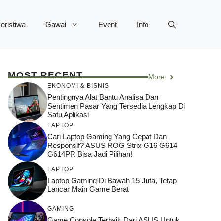
eristiwa
Gawai
Event
Info
MOST RECENT
More
EKONOMI & BISNIS
Pentingnya Alat Bantu Analisa Dan
Sentimen Pasar Yang Tersedia Lengkap Di
Satu Aplikasi
LAPTOP
Cari Laptop Gaming Yang Cepat Dan
Responsif? ASUS ROG Strix G16 G614
G614PR Bisa Jadi Pilihan!
LAPTOP
Laptop Gaming Di Bawah 15 Juta, Tetap
Lancar Main Game Berat
GAMING
Game Console Terbaik Dari ASUS Untuk