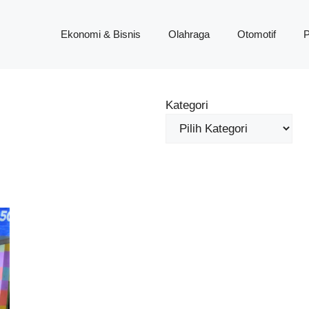
Ekonomi & Bisnis
Olahraga
Otomotif
P
Kategori