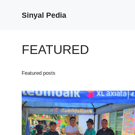
Langsung
ke
Sinyal Pedia
isi
FEATURED
Featured posts